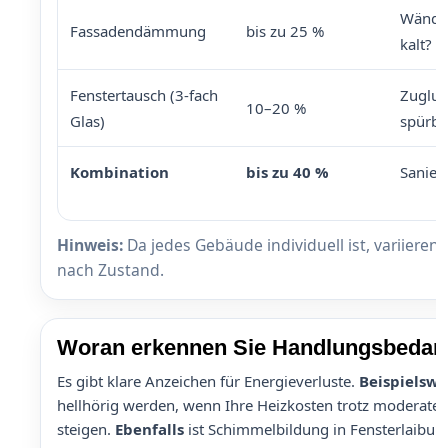
Wände 
Fassadendämmung
bis zu 25 %
kalt?
Fenstertausch (3-fach
Zugluf
10–20 %
Glas)
spürba
Kombination
bis zu 40 %
Sanier
Hinweis:
Da jedes Gebäude individuell ist, variieren 
nach Zustand.
Woran erkennen Sie Handlungsbedar
Es gibt klare Anzeichen für Energieverluste.
Beispielswe
hellhörig werden, wenn Ihre Heizkosten trotz moderat
steigen.
Ebenfalls
ist Schimmelbildung in Fensterlaibun