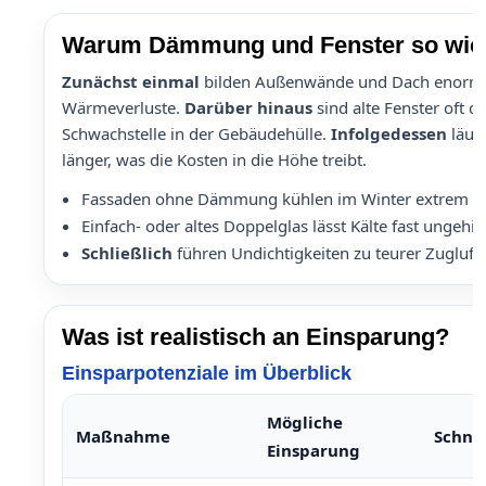
Warum Dämmung und Fenster so wich
Zunächst einmal
bilden Außenwände und Dach enorme
Wärmeverluste.
Darüber hinaus
sind alte Fenster oft d
Schwachstelle in der Gebäudehülle.
Infolgedessen
läuft
länger, was die Kosten in die Höhe treibt.
Fassaden ohne Dämmung kühlen im Winter extrem sch
Einfach- oder altes Doppelglas lässt Kälte fast ungehin
Schließlich
führen Undichtigkeiten zu teurer Zugluft.
Was ist realistisch an Einsparung?
Einsparpotenziale im Überblick
Mögliche
Maßnahme
Schnel
Einsparung