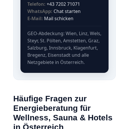
Telefon:
+43 7202 71071
WhatsApp:
Chat starten
E-Mail:
Mail schicken
GEO-Abdeckung: Wien, Linz, Wels,
Steyr, St. Pölten, Amstetten, Graz,
Salzburg, Innsbruck, Klagenfurt,
Bregenz, Eisenstadt und alle
Netzgebiete in Österreich.
Häufige Fragen zur
Energieberatung für
Wellness, Sauna & Hotels
in Österreich