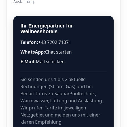
Auslastung.
Ihr Energiepartner für
Wellnesshotels
Telefon:
+43 7202 71071
WhatsApp:
Chat starten
E-Mail:
Mail schicken
Sie senden uns 1 bis 2 aktuelle
Rechnungen (Strom, Gas) und bei
Bedarf Infos zu Sauna/Pooltechnik,
Warmwasser, Lüftung und Auslastung.
Wir prüfen Tarife im jeweiligen
Netzgebiet und melden uns mit einer
klaren Empfehlung.