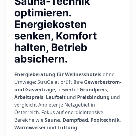
Sauna-Technik
optimieren.
Energiekosten
senken, Komfort
halten, Betrieb
absichern.
Energieberatung für Wellnesshotels
ohne
Umwege: StruGa.at prüft Ihre
Gewerbestrom-
und Gasverträge
, bewertet
Grundpreis
,
Arbeitspreis
,
Laufzeit
und
Preisbindung
und
vergleicht Anbieter je Netzgebiet in
Österreich. Fokus auf energieintensive
Bereiche wie
Sauna
,
Dampfbad
,
Pooltechnik
,
Warmwasser
und
Lüftung
.